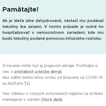
Pamätajte!
Ak je dieťa silne dehydrované, nestačí mu podávať
tekutiny iba ústami. V tomto prípade je nutné ho
hospitalizovať v nemocničnom zariadení, kde mu
budú tekutiny podané pomocou infúzneho roztoku.
Zvracanie môže byť aj prejavom alergie. Prečítajte si
viac o
príznakoch a liečbe alergií.
Ako odlíšiť bežnú letnú virózu od šíriaceho sa COVID-19
sa dočítate
TU
.
Viac článkov o rôznych ochoreniach nájdete na stránke
mamaaja.sk v rubrike
Choré dieťa
.