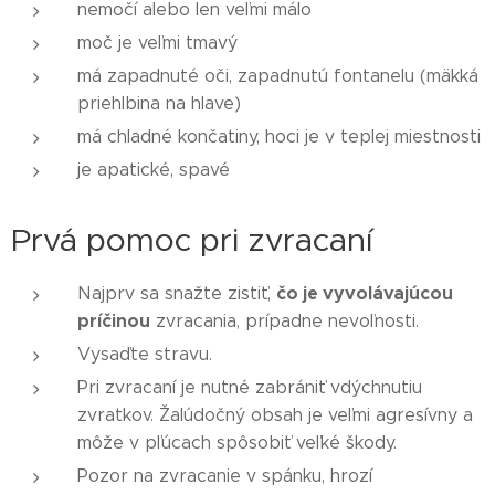
nemočí alebo len veľmi málo
moč je veľmi tmavý
má zapadnuté oči, zapadnutú fontanelu (mäkká
priehlbina na hlave)
má chladné končatiny, hoci je v teplej miestnosti
je apatické, spavé
Prvá pomoc pri zvracaní
čo je vyvolávajúcou
Najprv sa snažte zistiť,
príčinou
zvracania, prípadne nevoľnosti.
Vysaďte stravu.
Pri zvracaní je nutné zabrániť vdýchnutiu
zvratkov. Žalúdočný obsah je veľmi agresívny a
môže v pľúcach spôsobiť veľké škody.
Pozor na zvracanie v spánku, hrozí