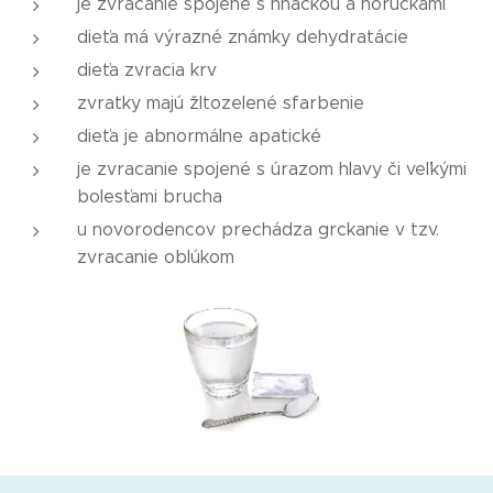
je zvracanie spojené s hnačkou a horúčkami
dieťa má výrazné známky dehydratácie
dieťa zvracia krv
zvratky majú žltozelené sfarbenie
dieťa je abnormálne apatické
je zvracanie spojené s úrazom hlavy či veľkými
bolesťami brucha
u novorodencov prechádza grckanie v tzv.
zvracanie oblúkom