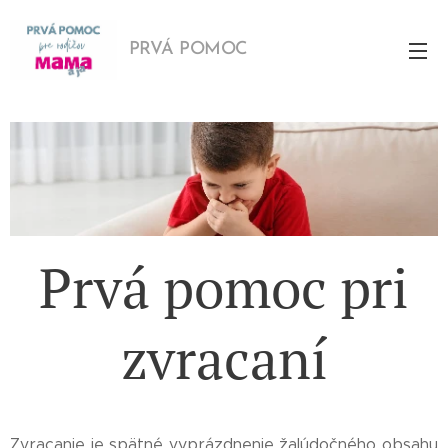
PRVÁ POMOC
Prvá pomoc pri
zvracaní
Zvracanie je spätné vyprázdnenie žalúdočného obsahu