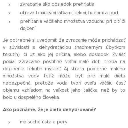
zvracanie ako dôsledok prehriatia
otrava toxickými látkami, liekmi, hubami a pod.
prehĺtanie väčšieho množstva vzduchu pri pití či
dojčení
Je potrebné si uvedomiť, že zvracanie môže prichádzať
v súvislosti s dehydratáciou (nadmerným úbytkom
tekutín), či už ako jej príčina, alebo dôsledok. Zvlášť
pokiaľ zvracanie postihne veľmi malé deti, treba na
doplnenie tekutín myslieť. Aj strata pomerne malého
množstva vody totiž môže byť pre malé dieťa
nebezpečná, pretože voda tvorí oveľa väčšiu časť
objemu vzhľadom na veľkosť jeho telíčka, než by to
bolo u dospelého človeka.
Ako poznáme, že je dieťa dehydrované?
má suché ústa a pery