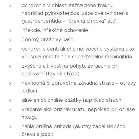
ochorenie v oblasti zažívacieho traktu,
napríklad pylorostenóza, zápalové ochorenia,
gastroenteritída – "črevná chrípka" atď.
infekcie, infekčné ochorenie
úporný, dráždivý kašeľ
ochorenie centrálneho nervového systému ako
vírusová encefalitída či bakteriálna meningitída
zvýšená citlivosť na pohyb, zvracanie pri
cestovaní (tzv. kinetóza)
nevhodná či zdravotne závadná strava – otravy
jedlom
silné emocionálne zážitky, napríklad strach
vracanie ako príznak úrazu, napríklad pri otrase
mozgu
náhla brušná príhoda (akútny zápal slepého
čreva a pod.)