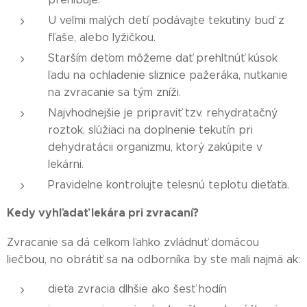
U veľmi malých detí podávajte tekutiny buď z
fľaše, alebo lyžičkou.
Starším deťom môžeme dať prehltnúť kúsok
ľadu na ochladenie sliznice pažeráka, nutkanie
na zvracanie sa tým zníži.
Najvhodnejšie je pripraviť tzv. rehydratačný
roztok, slúžiaci na doplnenie tekutín pri
dehydratácii organizmu, ktorý zakúpite v
lekárni.
Pravidelne kontrolujte telesnú teplotu dieťaťa.
Kedy vyhľadať lekára pri zvracaní?
Zvracanie sa dá celkom ľahko zvládnuť domácou
liečbou, no obrátiť sa na odborníka by ste mali najmä ak:
dieťa zvracia dlhšie ako šesť hodín