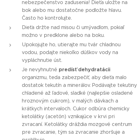
nebezpečenstvo zadusenia! Dieťa uložte na
bok alebo mu dostatočne podložte hlavu.
Často ho kontrolujte.
Dieťa držte nad misou či umývadlom, pokiaľ
možno v predklone alebo na boku.
Upokojujte ho, utierajte mu tvár chladnou
vodou, podajte niekoľko dúškov vody na
vypláchnutie úst.
predísť dehydratácii
Je nevyhnutné
organizmu, teda zabezpečiť, aby dieťa malo
dostatok tekutín a minerálov. Podávajte tekutiny
chladené až ľadové, sladké (najlepšie osladené
hroznovým cukrom), v malých dávkach a
krátkych intervaloch. Cukor odbúra chemicky
ketolátky (acetón) vznikajúce v krvi pri
zvracaní. Ketolátky dráždia mozgové centrum
pre zvracanie, tým sa zvracanie zhoršuje a
prehlbuje.