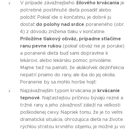
žilového krvácania
V prípade závažnejšieho
je
potrebné postihnuté dieťa posadiť alebo
položiť. Pokiaľ ide o končatinu, je dobré ju
do polohy nad srdce
dostať
poraneného (obr.
4) z dôvodu zníženia tlaku v končatine.
Priložíme tlakový obväz, prípadne stlačíme
ranu pevne rukou
(pokiaľ obväz nie je poruke)
a poranené dieťa buď sami dopravíme k
lekárovi, alebo lekársku pomoc privoláme.
Majme tiež na pamäti, že akákoľvek dezinfekcia
nepatrí priamo do rany, ale iba do jej okolia.
Poranenie by sa mohlo horšie hojiť.
krvácanie
Najzávažnejším typom krvácania je
tepnové
. Najčastejšou príčinou bývajú rezné a
tržné rany a jeho závažnosť záleží na veľkosti
poškodenej cievy. Napriek tomu, že je to veľmi
dramatická situácia, ohrozujúca dieťa na živote
rýchlou stratou krvného objemu, je možné ju vo