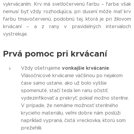
vykrvácaním. Krv má svetločervenú farbu – farba však
nemusí byť vždy rozhodujúca, pri dusení môže mať krv
farbu tmavočervenú, podobnú tej, ktorá je pri žilovom
krvácaní – a z rany v pravidelných intervaloch
vystrekuje.
Prvá pomoc pri krvácaní
vonkajšie krvácanie
Vždy ošetrujeme
.
Vlásočnicové krvácanie väčšinou po nejakom
čase samo ustane, ako už bolo vyššie
spomenuté, stačí teda len ranu očistiť,
vydezinfikovať a prekryť, pokiaľ možno sterilne.
V prípade, že nemáme možnosť sterilného
krycieho materiálu, veľmi dobre nám poslúži
napríklad vypraná, čistá vreckovka, ktorú som
prežehlili.