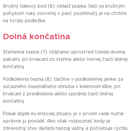
Brušný tlakový bod (6): oblasť pupka, tlačí sa krúživým
pohybom ruky zovretej v päsť, postihnutý je na chrbte
na tvrdej podložke.
Dolná končatina
Stehenná tepna (7): stláčame uprostred triesla dvoma
palcami, pri krvácaní zo stehna alebo hornej časti dolnej
končatiny.
Podkolenná tepna (8): tlačíme v podkolennej jamke za
súčasného maximálneho ohnutia v kolennom kĺbe, pri
krvácaní z predkolenia alebo spodnej časti dolnej
končatiny.
Pokiaľ dôjde ku krízovej situácii, je v prvom rade nutné
správne ju posúdiť. Ako však rozpoznať, kedy je
zdravotný stav dieťaťa naozaj vážny a potrebuje rýchlu