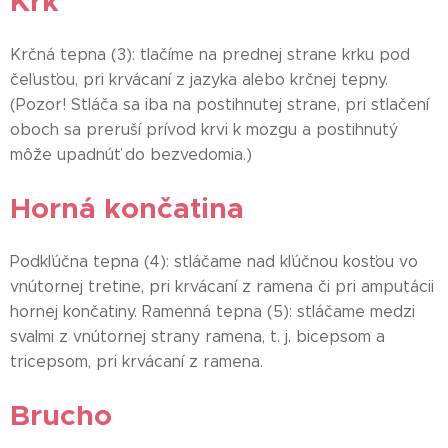
Krk
Krčná tepna (3): tlačíme na prednej strane krku pod
čeľusťou, pri krvácaní z jazyka alebo krčnej tepny.
(Pozor! Stláča sa iba na postihnutej strane, pri stlačení
oboch sa preruší prívod krvi k mozgu a postihnutý
môže upadnúť do bezvedomia.)
Horná
končatina
Podkľúčna tepna (4): stláčame nad kľúčnou kosťou vo
vnútornej tretine, pri krvácaní z ramena či pri amputácii
hornej končatiny. Ramenná tepna (5): stláčame medzi
svalmi z vnútornej strany ramena, t. j. bicepsom a
tricepsom, pri krvácaní z ramena.
Brucho