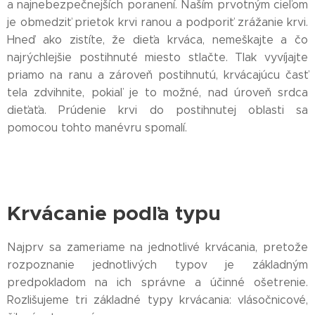
a najnebezpečnejších poranení. Naším prvotným cieľom
je obmedziť prietok krvi ranou a podporiť zrážanie krvi.
Hneď ako zistíte, že dieťa krváca, nemeškajte a čo
najrýchlejšie postihnuté miesto stlačte. Tlak vyvíjajte
priamo na ranu a zároveň postihnutú, krvácajúcu časť
tela zdvihnite, pokiaľ je to možné, nad úroveň srdca
dieťaťa. Prúdenie krvi do postihnutej oblasti sa
pomocou tohto manévru spomalí.
Krvácanie podľa typu
Najprv sa zameriame na jednotlivé krvácania, pretože
rozpoznanie jednotlivých typov je základným
predpokladom na ich správne a účinné ošetrenie.
Rozlišujeme tri základné typy krvácania: vlásočnicové,