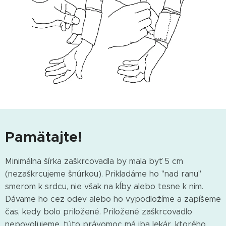
Pamätajte!
Minimálna šírka zaškrcovadla by mala byť 5 cm
(nezaškrcujeme šnúrkou). Prikladáme ho "nad ranu"
smerom k srdcu, nie však na kĺby alebo tesne k nim.
Dávame ho cez odev alebo ho vypodložíme a zapíšeme
čas, kedy bolo priložené. Priložené zaškrcovadlo
nepovoľujeme, túto právomoc má iba lekár, ktorého