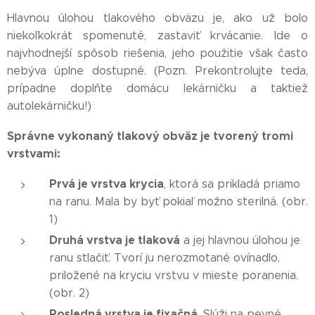
Hlavnou úlohou tlakového obväzu je, ako už bolo
niekoľkokrát spomenuté, zastaviť krvácanie. Ide o
najvhodnejší spôsob riešenia, jeho použitie však často
nebýva úplne dostupné. (Pozn. Prekontrolujte teda,
prípadne doplňte domácu lekárničku a taktiež
autolekárničku!)
Správne vykonaný tlakový obväz je tvorený tromi
vrstvami:
Prvá je vrstva krycia
, ktorá sa prikladá priamo
na ranu. Mala by byť pokiaľ možno sterilná. (obr.
1)
Druhá vrstva je tlaková
a jej hlavnou úlohou je
ranu stlačiť. Tvorí ju nerozmotané ovínadlo,
priložené na kryciu vrstvu v mieste poranenia.
(obr. 2)
Posledná vrstva je fixačná
. Slúži na pevné