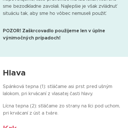
sme bezodkladne zavolali. Najlepšie je však zvládnuť
situáciu tak, aby sme ho vôbec nemuseli použiť.
POZOR! Zaškrcovadlo použijeme len v úplne
výnimočných prípadoch!
Hlava
Spánková tepna (1): stláčame asi prst pred ušným
lalokom, pri krvácaní z vlasatej časti hlavy.
Lícna tepna (2): stláčame zo strany na líci pod uchom,
pri krvácaní z úst a tváre.