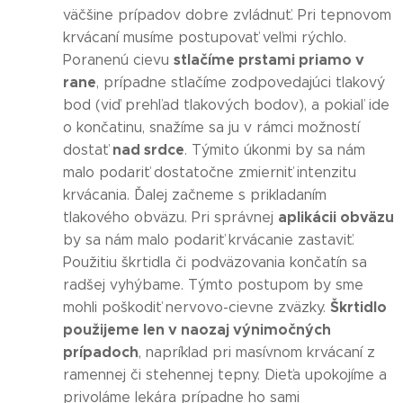
väčšine prípadov dobre zvládnuť. Pri tepnovom
krvácaní musíme postupovať veľmi rýchlo.
stlačíme prstami priamo v
Poranenú cievu
rane
, prípadne stlačíme zodpovedajúci tlakový
bod (viď prehľad tlakových bodov), a pokiaľ ide
o končatinu, snažíme sa ju v rámci možností
nad srdce
dostať
. Týmito úkonmi by sa nám
malo podariť dostatočne zmierniť intenzitu
krvácania. Ďalej začneme s prikladaním
aplikácii obväzu
tlakového obväzu. Pri správnej
by sa nám malo podariť krvácanie zastaviť.
Použitiu škrtidla či podväzovania končatín sa
radšej vyhýbame. Týmto postupom by sme
Škrtidlo
mohli poškodiť nervovo-cievne zväzky.
použijeme len v naozaj výnimočných
prípadoch
, napríklad pri masívnom krvácaní z
ramennej či stehennej tepny. Dieťa upokojíme a
privoláme lekára prípadne ho sami