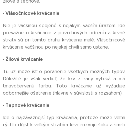
žilové a tepnové.
·
Vlásočnicové krvácanie
Nie je väčšinou spojené s nejakým väčším úrazom. Ide
prevažne o krvácanie z povrchových odrenín a krvné
straty sú pri tomto druhu krvácania malé. Vlásočnicové
krvácanie väčšinou po nejakej chvíli samo ustane.
·
Žilové krvácanie
Tu už môže ísť o poranenie všetkých možných typov.
Dôležité je však vedieť, že krv z rany vyteká a má
tmavočervenú farbu. Toto krvácanie už vyžaduje
odbornejšie ošetrenie (hlavne v súvislosti s rozsahom).
·
Tepnové krvácanie
Ide o najzávažnejší typ krvácania, pretože môže veľmi
rýchlo dôjsť k veľkým stratám krvi, rozvoju šoku a smrti