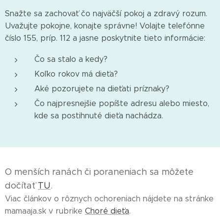
Snažte sa zachovať čo najväčší pokoj a zdravý rozum.
Uvažujte pokojne, konajte správne! Volajte telefónne
číslo 155, príp. 112 a jasne poskytnite tieto informácie:
Čo sa stalo a kedy?
Koľko rokov má dieťa?
Aké pozorujete na dieťati príznaky?
Čo najpresnejšie popíšte adresu alebo miesto,
kde sa postihnuté dieťa nachádza.
O menších ranách či poraneniach sa môžete
dočítať
TU
.
Viac článkov o rôznych ochoreniach nájdete na stránke
mamaaja.sk v rubrike
Choré dieťa
.